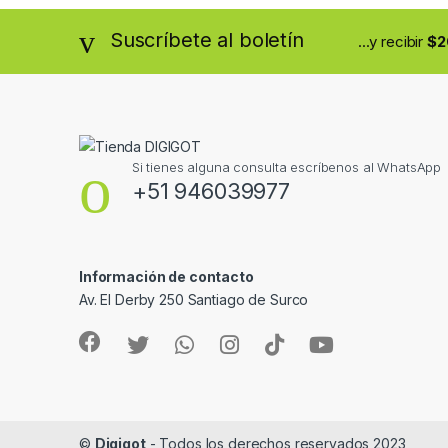
Suscríbete al boletín
...y recibir
$2
Si tienes alguna consulta escríbenos al WhatsApp
+51 946039977
Información de contacto
Av. El Derby 250 Santiago de Surco
©
Digigot
- Todos los derechos reservados 2023