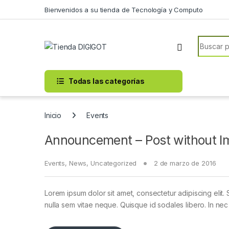
Skip to navigation
Skip to content
Bienvenidos a su tienda de Tecnología y Computo
Search f
Todas las categorías
Inicio
Events
Announcement – Post without I
Events
,
News
,
Uncategorized
2 de marzo de 2016
Lorem ipsum dolor sit amet, consectetur adipiscing elit. 
nulla sem vitae neque. Quisque id sodales libero. In nec en